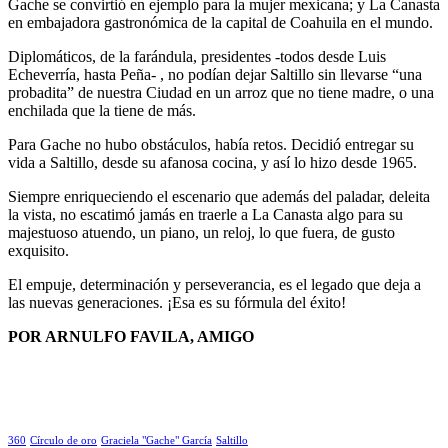
Gache se convirtió en ejemplo para la mujer mexicana; y La Canasta
en embajadora gastronómica de la capital de Coahuila en el mundo.
Diplomáticos, de la farándula, presidentes -todos desde Luis
Echeverría, hasta Peña- , no podían dejar Saltillo sin llevarse “una
probadita” de nuestra Ciudad en un arroz que no tiene madre, o una
enchilada que la tiene de más.
Para Gache no hubo obstáculos, había retos. Decidió entregar su
vida a Saltillo, desde su afanosa cocina, y así lo hizo desde 1965.
Siempre enriqueciendo el escenario que además del paladar, deleita
la vista, no escatimó jamás en traerle a La Canasta algo para su
majestuoso atuendo, un piano, un reloj, lo que fuera, de gusto
exquisito.
El empuje, determinación y perseverancia, es el legado que deja a
las nuevas generaciones. ¡Esa es su fórmula del éxito!
POR ARNULFO FAVILA, AMIGO
360
Círculo de oro
Graciela "Gache" García
Saltillo