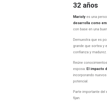
32 años
Marioly
es una person
desarro­lla como em
con base en una buen
Demuestra que es pos
grande que sortea y e
confianza y madurez.
Reúne conocimien­tos 
esposa.
El impacto 
incorporando nuevos
potencial.
Parte importante del 
fijan.