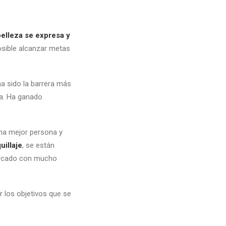
belleza se expresa y
osible alcanzar metas
ha sido la barrera más
ta. Ha ganado
una mejor persona y
uillaje
, se están
ercado con mucho
r los objetivos que se